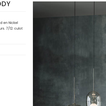
ODY
d en Nickel
rs. 7/12: culot