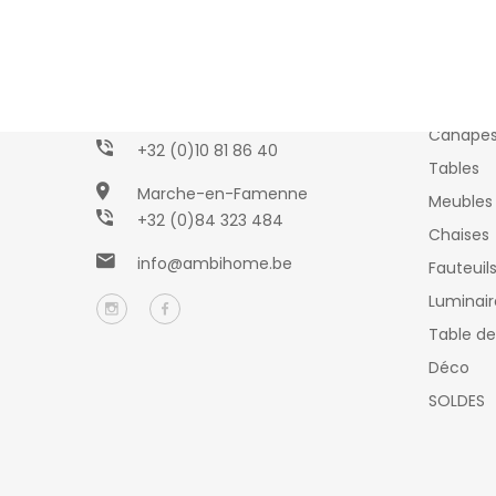
Collec
AMBIHOME
Wavre
Canapé
+32 (0)10 81 86 40
Tables
Marche-en-Famenne
Meubles 
+32 (0)84 323 484
Chaises
info@ambihome.be
Fauteuil
Luminair
Table de
Déco
SOLDES