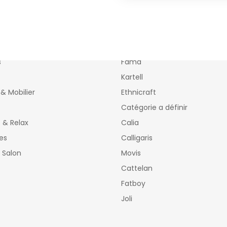
tions
Marques
s
Fama
Kartell
& Mobilier
Ethnicraft
Catégorie a définir
s & Relax
Calia
es
Calligaris
 Salon
Movis
Cattelan
Fatboy
Joli