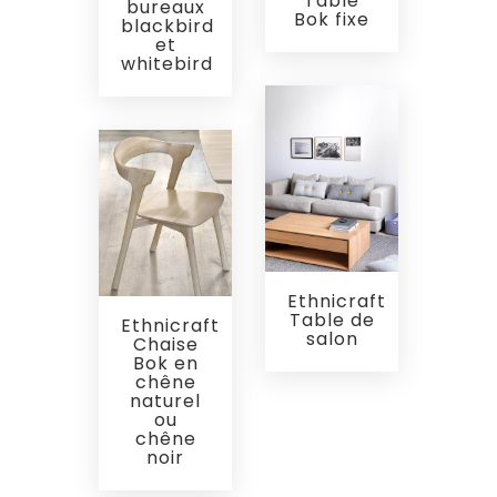
Table
bureaux
Bok fixe
blackbird
et
whitebird
Ethnicraft
Table de
Ethnicraft
salon
Chaise
Bok en
chêne
naturel
ou
chêne
noir