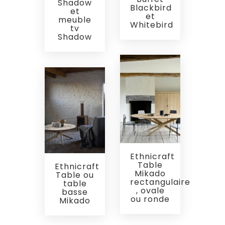
Shadow
Blackbird
et
et
meuble
Whitebird
tv
Shadow
Ethnicraft
Table
Ethnicraft
Mikado
Table ou
rectangulaire
table
, ovale
basse
ou ronde
Mikado