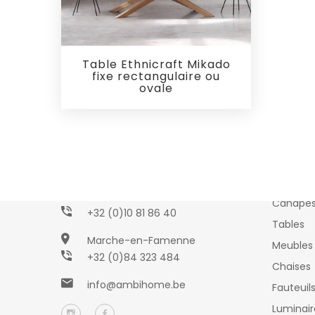
Table Ethnicraft Mikado
fixe rectangulaire ou
ovale
Collec
AMBIHOME
Wavre
Canapé
+32 (0)10 81 86 40
Tables
Marche-en-Famenne
Meubles 
+32 (0)84 323 484
Chaises
info@ambihome.be
Fauteuil
Luminair