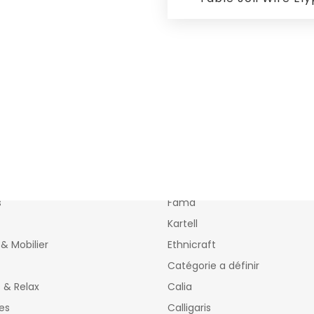
tions
Marques
s
Fama
Kartell
& Mobilier
Ethnicraft
Catégorie a définir
s & Relax
Calia
es
Calligaris