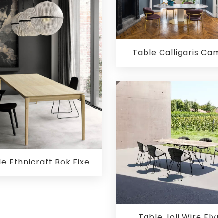
Table Calligaris C
e Ethnicraft Bok Fixe
Table Joli Wire Ely