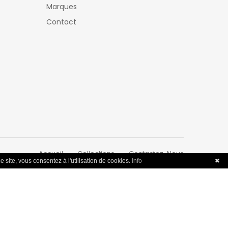
Marques
Contact
Accueil
Collections
Contactez-Nous
e site, vous consentez à l'utilisation de cookies.
Info
✖