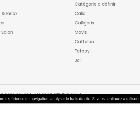
Catégorie a définir
s & Relax
Calia
es
Calligaris
 Salon
Movis
Cattelan
Fatboy
Joli
BE 0434 875 843 Designed with ❤ by
SMILe
e expérience de navigation, analyser le trafic du site. Si vous continuez à utiliser c