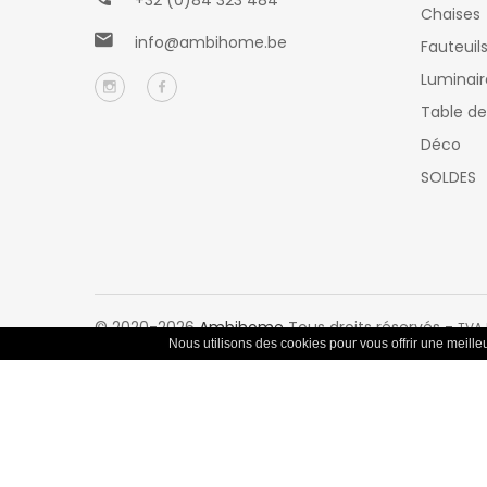
+32 (0)84 323 484
Chaises
info@ambihome.be
Fauteuil
Luminair
Table de
Déco
SOLDES
© 2020-2026
Ambihome
Tous droits réservés -
TVA 
Nous utilisons des cookies pour vous offrir une meilleur