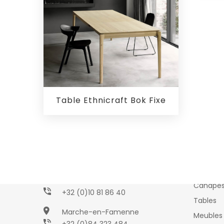
Table Ethnicraft Bok Fixe
Collec
AMBIHOME
Wavre
Canapé
+32 (0)10 81 86 40
Tables
Marche-en-Famenne
Meubles 