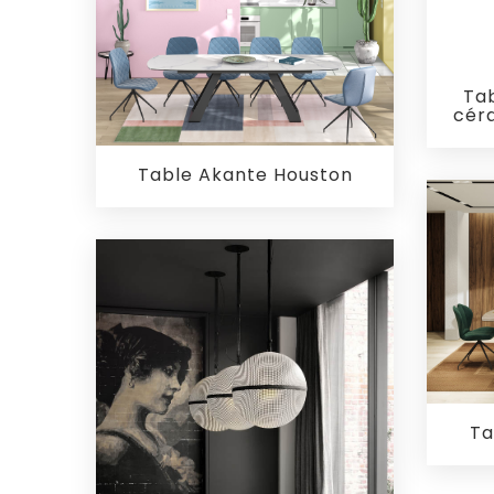
Ta
céra
Table Akante Houston
Ta