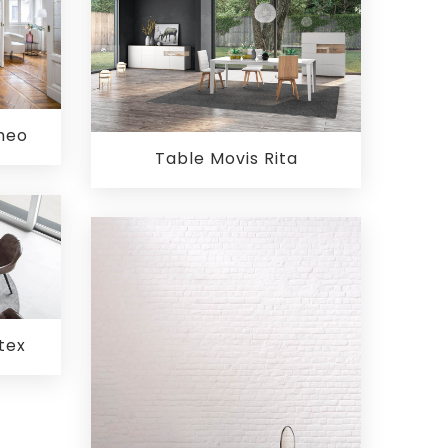
ameo
Table Movis Rita
tex