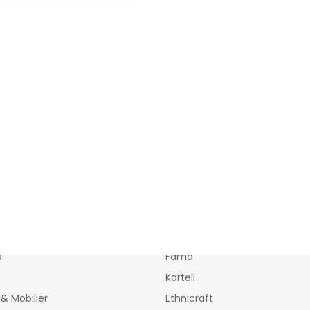
tions
Marques
s
Fama
Kartell
& Mobilier
Ethnicraft