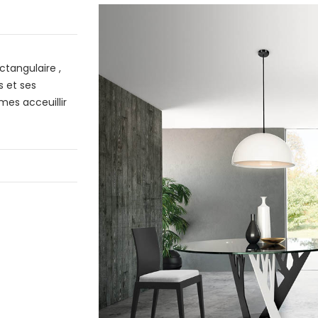
ctangulaire ,
s et ses
mes acceuillir